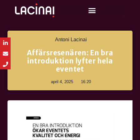
Antoni Lacinai
Affärsresenären: En bra
introduktion lyfter hela
eventet
april 4, 2025
16:20