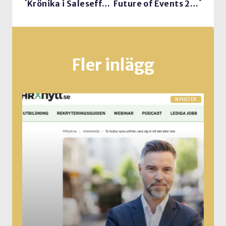
Krönika i Saleseffect. Har ni en Linn hos er?
Future of Events 2025: Så skapar du minnesvärda event som engagerar publiken
Fler inlägg
NYHETER