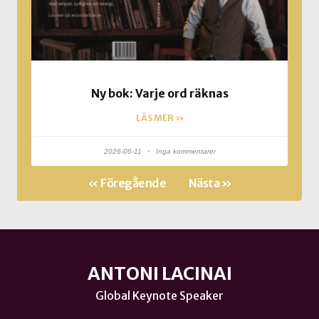
Ny bok: Varje ord räknas
LÄS MER »
2026-06-11
Inga kommentarer
« Föregående
Nästa »
ANTONI LACINAI
Global Keynote Speaker