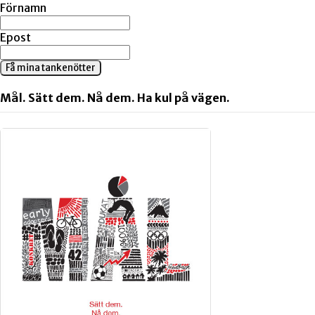
Förnamn
Epost
Få mina tankenötter
Mål. Sätt dem. Nå dem. Ha kul på vägen.