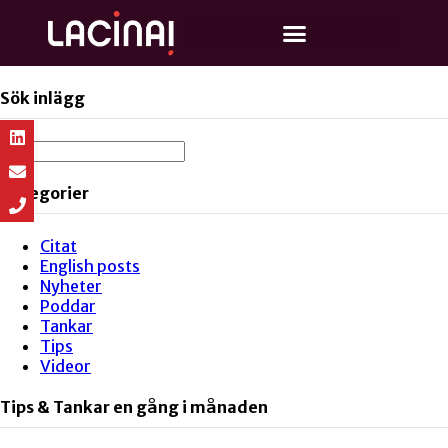
Sök inlägg
Kategorier
Citat
English posts
Nyheter
Poddar
Tankar
Tips
Videor
Tips & Tankar en gång i månaden