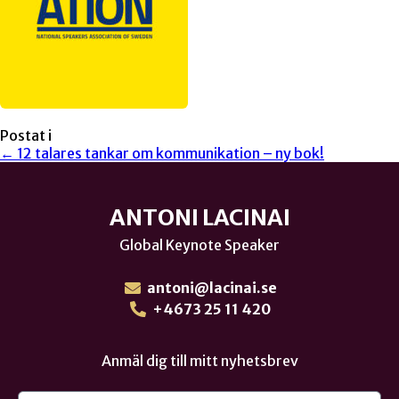
Postat i
← 12 talares tankar om kommunikation – ny bok!
ANTONI LACINAI
Global Keynote Speaker
antoni@lacinai.se
+4673 25 11 420
Anmäl dig till mitt nyhetsbrev