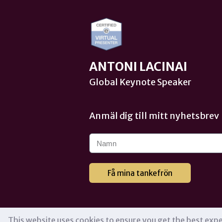
ANTONI LACINAI
Global Keynote Speaker
Anmäl dig till mitt nyhetsbrev
Få mina tankefrön
This website uses cookies to ensure you get the best exp