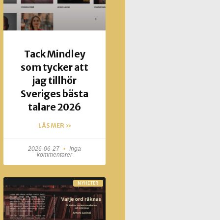
Tack Mindley
som tycker att
jag tillhör
Sveriges bästa
talare 2026
LÄS MER »
2026-06-27
Inga
kommentarer
NYHETER