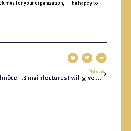
olumes for your organization, I’ll be happy to
Nästa
Framgångsrika kundmöten – Nu en DIPLOMA-utbildning
3 main lectures I will give during 2017