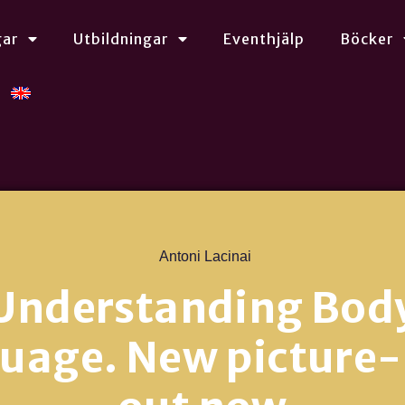
gar
Utbildningar
Eventhjälp
Böcker
Antoni Lacinai
Understanding Bod
uage. New picture