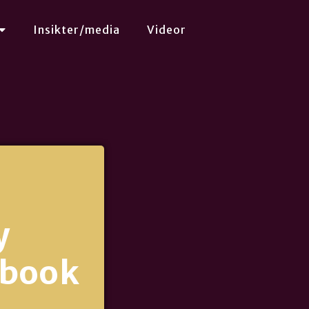
Insikter/media
Videor
y
-book