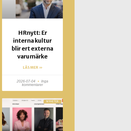
HRnytt: Er
interna kultur
blir ert externa
varumärke
LÄS MER »
2026-07-04
Inga
kommentarer
NYHETER