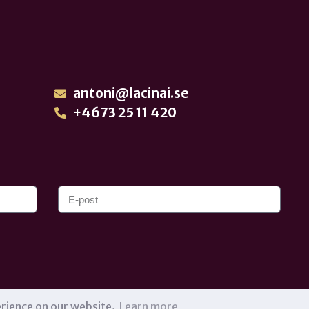
antoni@lacinai.se
+4673 25 11 420
erience on our website.
Learn more