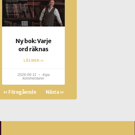
Ny bok: Varje
ord räknas
LÄS MER »
2026-06-11
Inga
kommentarer
« Föregående
Nästa »