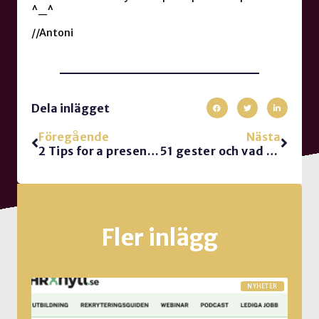
^_^
//Antoni
Dela inlägget
Föregående
Nästa
2 Tips for a presenting techie
51 gester och vad de signalerar
Fler inlägg
NYHETER