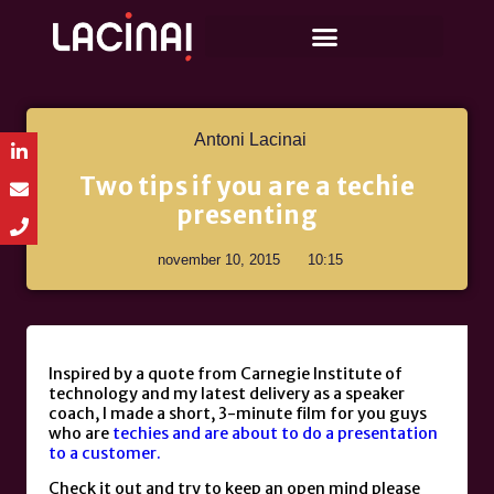
Antoni Lacinai
Two tips if you are a techie
presenting
november 10, 2015
10:15
Inspired by a quote from Carnegie Institute of
technology and my latest delivery as a speaker
coach, I made a short, 3-minute film for you guys
who are
techies and are about to do a presentation
to a customer.
Check it out and try to keep an open mind please