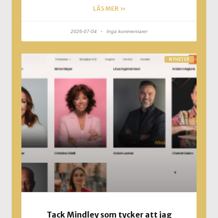
LÄS MER »
2026-07-04
Inga kommentarer
NYHETER
Tack Mindley som tycker att jag