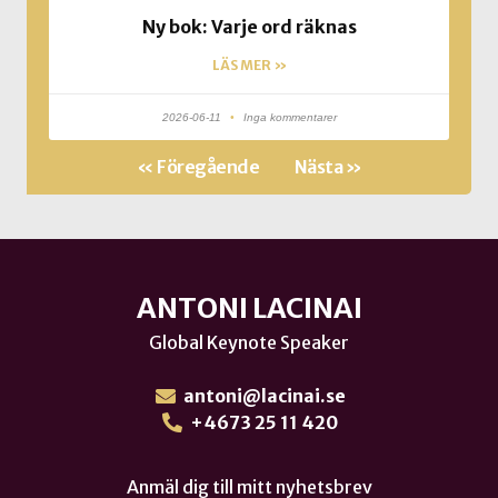
Ny bok: Varje ord räknas
LÄS MER »
2026-06-11
Inga kommentarer
« Föregående
Nästa »
ANTONI LACINAI
Global Keynote Speaker
antoni@lacinai.se
+4673 25 11 420
Anmäl dig till mitt nyhetsbrev