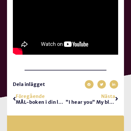
Dela inlägget
Föregående
Nästa
MÅL-boken i din läsplatta
”I hear you” My blog post at Speaker forum