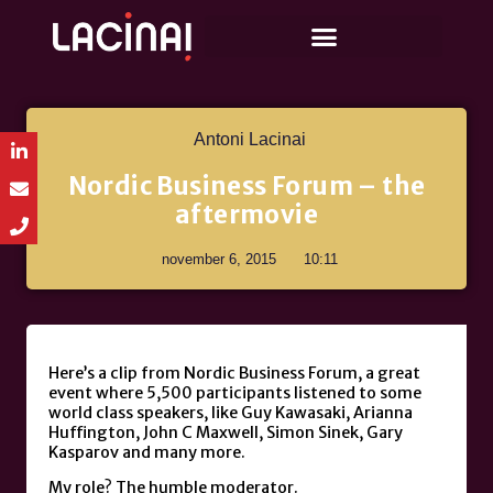
Antoni Lacinai
Nordic Business Forum – the
aftermovie
november 6, 2015
10:11
Here’s a clip from Nordic Business Forum, a great
event where 5,500 participants listened to some
world class speakers, like Guy Kawasaki, Arianna
Huffington, John C Maxwell, Simon Sinek, Gary
Kasparov and many more.
My role? The humble moderator.