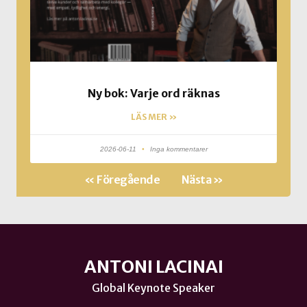
Ny bok: Varje ord räknas
LÄS MER »
2026-06-11
Inga kommentarer
« Föregående
Nästa »
ANTONI LACINAI
Global Keynote Speaker