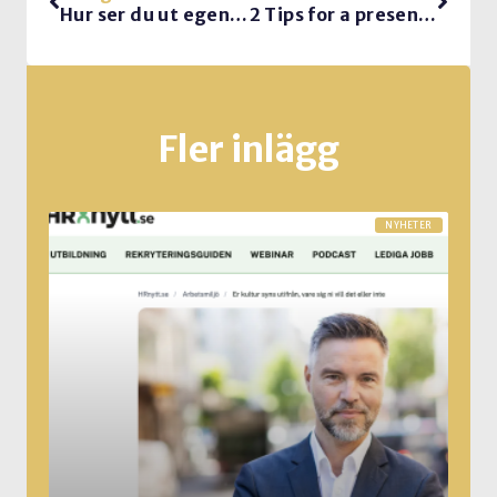
Hur ser du ut egentligen?? frukostföreläsning om det.
2 Tips for a presenting techie
Fler inlägg
NYHETER