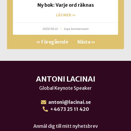
Ny bok: Varje ord räknas
LÄS MER »
2026-06-11
Inga kommentarer
« Föregående
Nästa »
ANTONI LACINAI
Global Keynote Speaker
antoni@lacinai.se
+4673 25 11 420
Anmäl dig till mitt nyhetsbrev