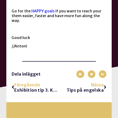
Go for the
HAPPY goals
if you want to reach your
them easier, faster and have more fun along the
way.
Good luck
//Antoni
Dela inlägget
Föregående
Nästa
Exhibition tip 3. Know-Show-Go vs SPIN
Tips på engelska