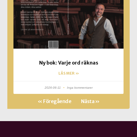
Ny bok: Varje ord räknas
LÄS MER »
2026-06-11
Inga kommentarer
« Föregående
Nästa »