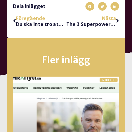
Dela inlägget
Föregående
Nästa
Du ska inte tro att du är något
The 3 Superpowers of Communication
Fler inlägg
NYHETER