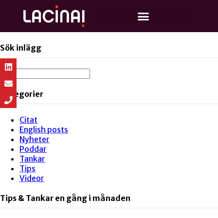
Sök inlägg
Kategorier
Citat
English posts
Nyheter
Poddar
Tankar
Tips
Videor
Tips & Tankar en gång i månaden