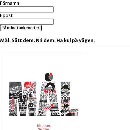
Förnamn
Epost
Få mina tankenötter
Mål. Sätt dem. Nå dem. Ha kul på vägen.