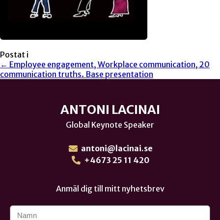
Postat i
← Employee engagement, Workplace communication, 20
communication truths. Base presentation
ANTONI LACINAI
Global Keynote Speaker
antoni@lacinai.se
+4673 25 11 420
Anmäl dig till mitt nyhetsbrev