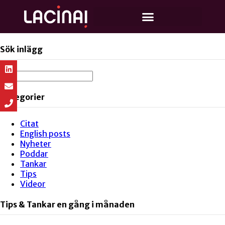
Sök inlägg
Kategorier
Citat
English posts
Nyheter
Poddar
Tankar
Tips
Videor
Tips & Tankar en gång i månaden