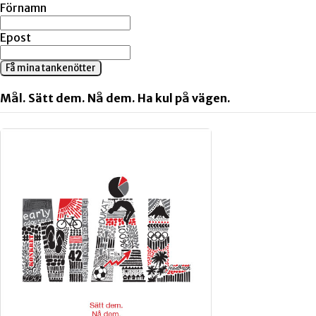
Förnamn
Epost
Få mina tankenötter
Mål. Sätt dem. Nå dem. Ha kul på vägen.