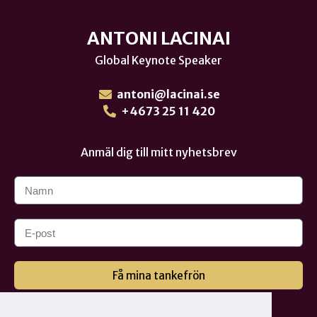
ANTONI LACINAI
Global Keynote Speaker
antoni@lacinai.se
+4673 25 11 420
Anmäl dig till mitt nyhetsbrev
Få mina tankefrön