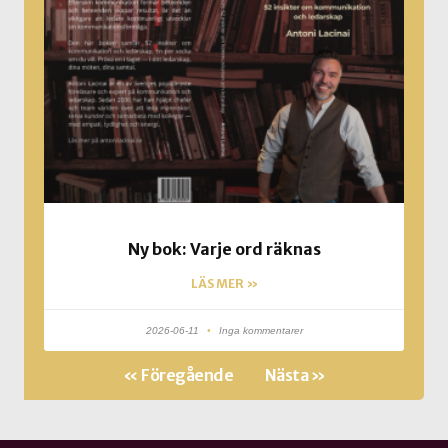
Ny bok: Varje ord räknas
LÄS MER »
2026-06-11
Inga kommentarer
« Föregående
Nästa »