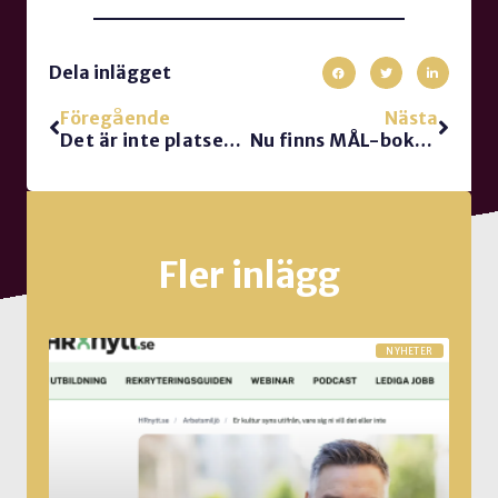
Dela inlägget
Föregående
Nästa
Det är inte platsen. Det är människorna!
Nu finns MÅL-boken på Mofibo
Fler inlägg
NYHETER