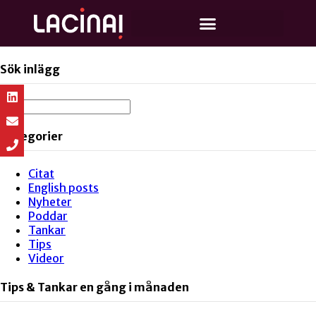
Sök inlägg
Kategorier
Citat
English posts
Nyheter
Poddar
Tankar
Tips
Videor
Tips & Tankar en gång i månaden