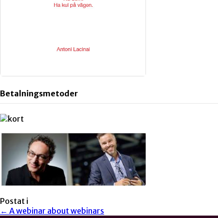
Betalningsmetoder
Postat i
← A webinar about webinars