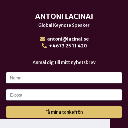
ANTONI LACINAI
Global Keynote Speaker
antoni@lacinai.se
+4673 25 11 420
Anmäl dig till mitt nyhetsbrev
Få mina tankefrön