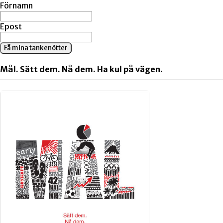
Förnamn
Epost
Få mina tankenötter
Mål. Sätt dem. Nå dem. Ha kul på vägen.