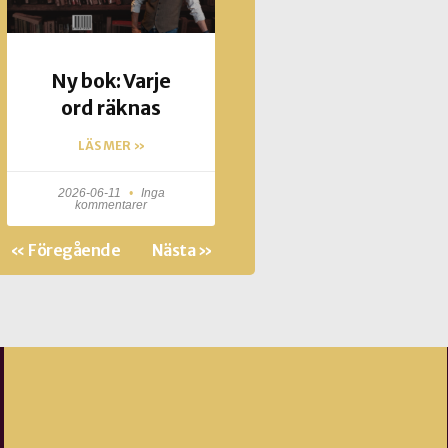
Ny bok: Varje
ord räknas
LÄS MER »
2026-06-11
Inga
kommentarer
« Föregående
Nästa »