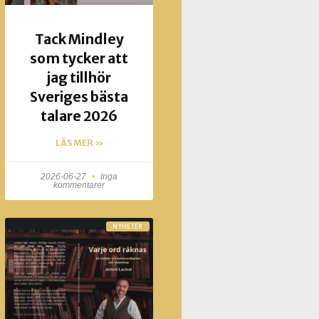
Tack Mindley
som tycker att
jag tillhör
Sveriges bästa
talare 2026
LÄS MER »
2026-06-27
Inga
kommentarer
NYHETER