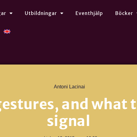
gar
Utbildningar
Eventhjälp
Böcker
Antoni Lacinai
gestures, and what 
signal