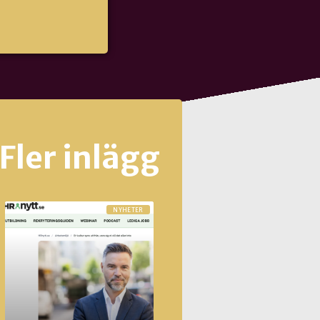
Fler inlägg
NYHETER