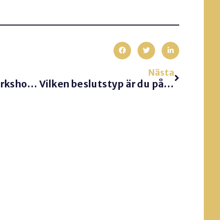
Nästa
Konsten att leda workshops
Vilken beslutstyp är du på t.ex. ett möte?