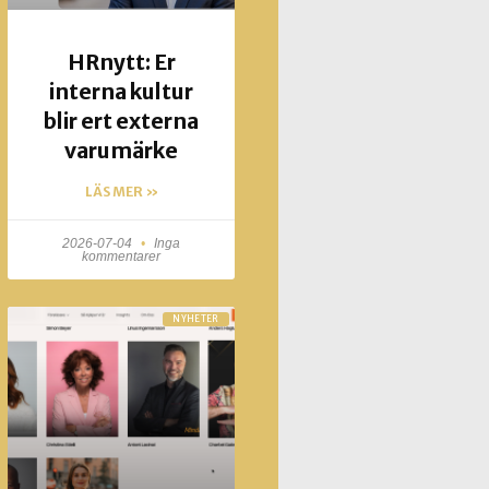
HRnytt: Er
interna kultur
blir ert externa
varumärke
LÄS MER »
2026-07-04
Inga
kommentarer
NYHETER