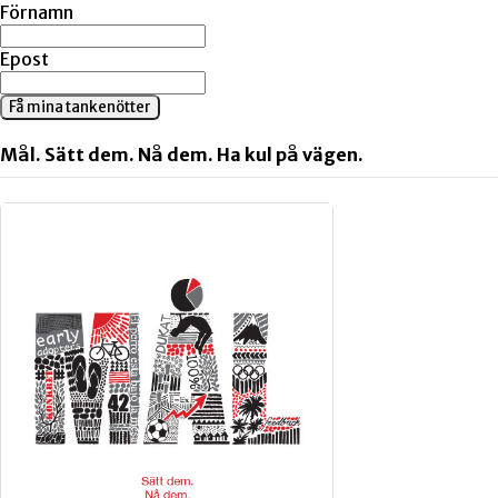
Förnamn
Epost
Få mina tankenötter
Mål. Sätt dem. Nå dem. Ha kul på vägen.