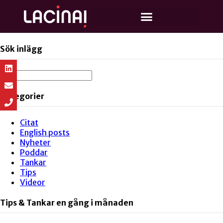
Sök inlägg
Kategorier
Citat
English posts
Nyheter
Poddar
Tankar
Tips
Videor
Tips & Tankar en gång i månaden