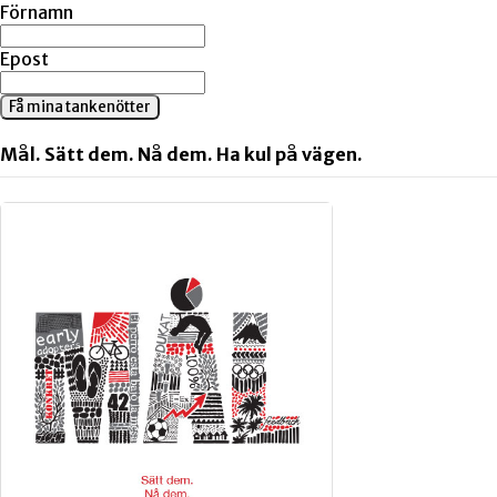
Förnamn
Epost
Få mina tankenötter
Mål. Sätt dem. Nå dem. Ha kul på vägen.