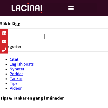
Sök inlägg
Kategorier
Citat
English posts
Nyheter
Poddar
Tankar
Tips
Videor
Tips & Tankar en gång i månaden