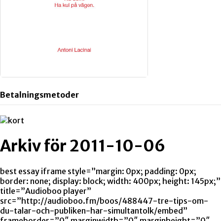
Betalningsmetoder
Arkiv för 2011-10-06
best essay iframe style=”margin: 0px; padding: 0px;
border: none; display: block; width: 400px; height: 145px;”
title=”Audioboo player”
src=”http://audioboo.fm/boos/488447-tre-tips-om-
du-talar-och-publiken-har-simultantolk/embed”
frameborder=”0″ marginwidth=”0″ marginheight=”0″