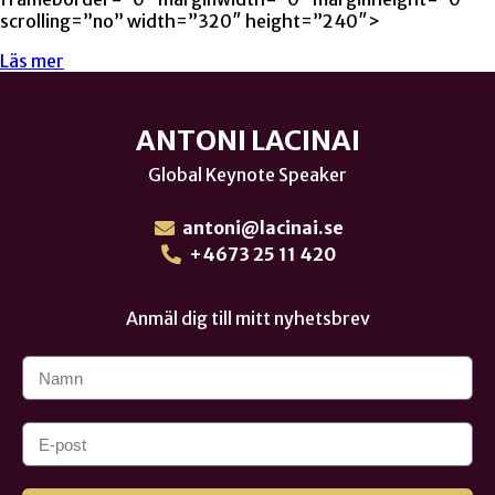
scrolling=”no” width=”320″ height=”240″>
Läs mer
ANTONI LACINAI
Global Keynote Speaker
antoni@lacinai.se
+4673 25 11 420
Anmäl dig till mitt nyhetsbrev