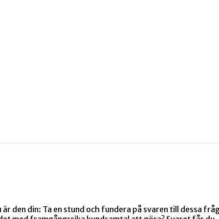
 Nu är den din: Ta en stund och fundera på svaren till dessa 
det med framgångsrika kundsamtal att göra? Svaret får du