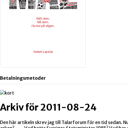
Betalningsmetoder
Arkiv för 2011-08-24
Den här artikeln skrev jag till Talarforum för en tid sedan.
arken? – Vad hette Sveriges Statsminister 1985? Vad har 