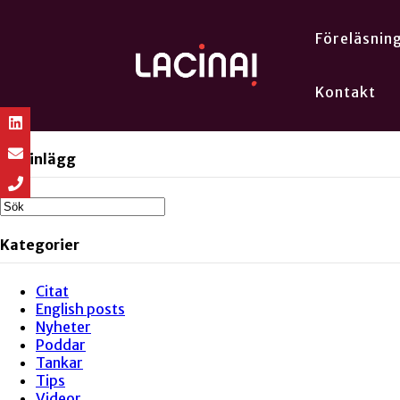
Föreläsnin
Kontakt
Sök inlägg
Kategorier
Citat
English posts
Nyheter
Poddar
Tankar
Tips
Videor