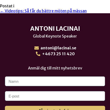
Postat i
← Videotips: Så får du bättre möten på mässan
ANTONI LACINAI
Global Keynote Speaker
antoni@lacinai.se
+4673 25 11 420
Anmäl dig till mitt nyhetsbrev