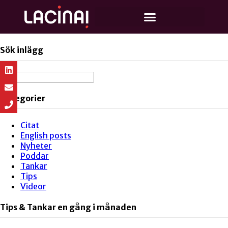
Sök inlägg
Kategorier
Citat
English posts
Nyheter
Poddar
Tankar
Tips
Videor
Tips & Tankar en gång i månaden