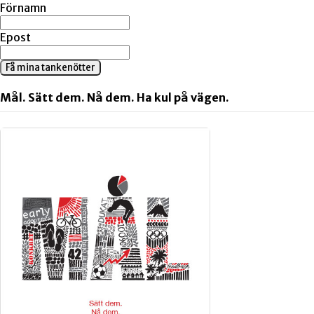
Förnamn
Epost
Få mina tankenötter
Mål. Sätt dem. Nå dem. Ha kul på vägen.