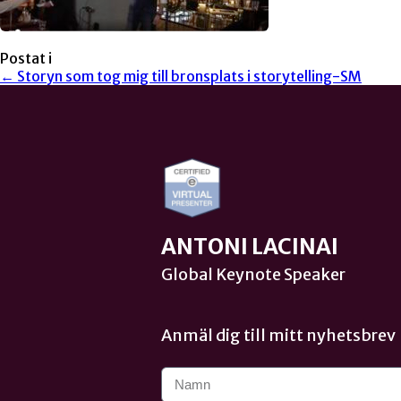
Postat i
← Storyn som tog mig till bronsplats i storytelling-SM
ANTONI LACINAI
Global Keynote Speaker
Anmäl dig till mitt nyhetsbrev