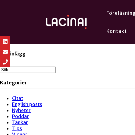
Föreläsnin
Kontakt
Sök inlägg
Kategorier
Citat
English posts
Nyheter
Poddar
Tankar
Tips
Videor