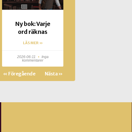
Ny bok: Varje
ord räknas
LÄS MER »
2026-06-11
Inga
kommentarer
« Föregående
Nästa »