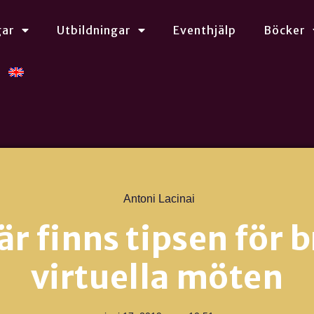
gar
Utbildningar
Eventhjälp
Böcker
Antoni Lacinai
är finns tipsen för b
virtuella möten