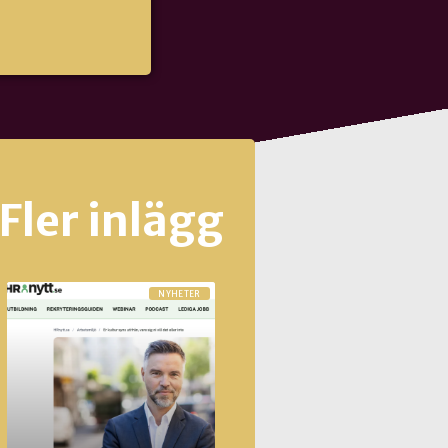
Fler inlägg
NYHETER