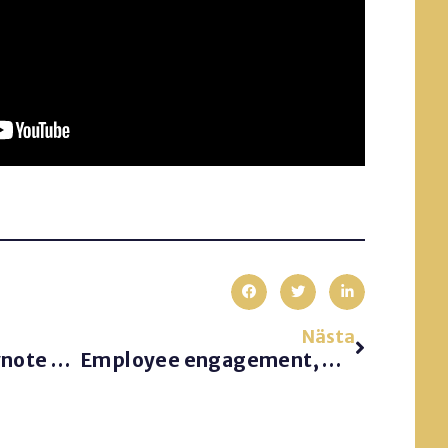
Nästa
Antoni Lacinai – Keynote Speaker
Employee engagement, Workplace communication, 20 communication truths. Base presentation