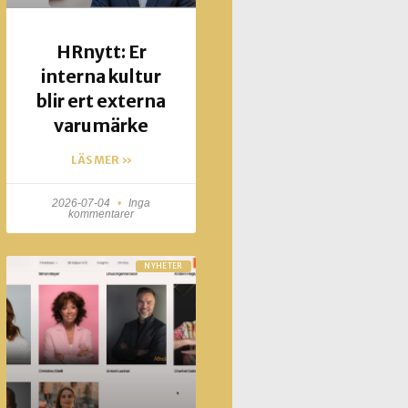
HRnytt: Er
interna kultur
blir ert externa
varumärke
LÄS MER »
2026-07-04
Inga
kommentarer
NYHETER