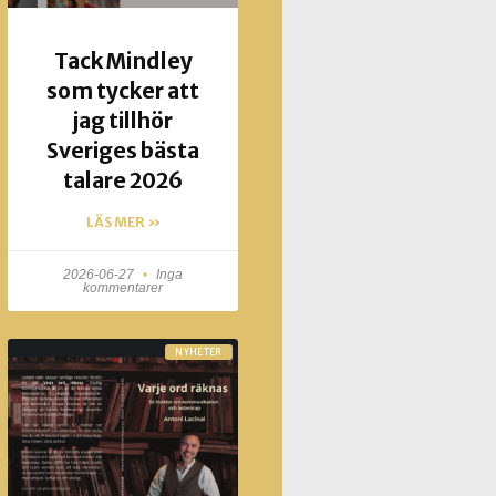
Tack Mindley
som tycker att
jag tillhör
Sveriges bästa
talare 2026
LÄS MER »
2026-06-27
Inga
kommentarer
NYHETER