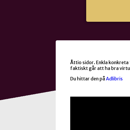
Åttio sidor. Enkla konkreta t
faktiskt går att ha bra virt
Du hittar den på
Adlibris