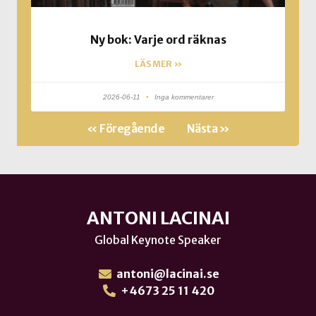
Ny bok: Varje ord räknas
LÄS MER »
2026-06-11
Inga kommentarer
« Föregående
Nästa »
ANTONI LACINAI
Global Keynote Speaker
antoni@lacinai.se
+4673 25 11 420