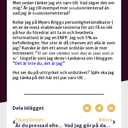
Men sedan tänker jag ett varv till. Vad säger det om
mig? Är jag till exempel mer
orienterad än
resultat
vad jag är
sorienterad?
kvalitet
Kollar jag på Myers Briggs personlighetsindikator (
en av de mest etablerade testerna för att få en idé
på hur du föredrar att ta in och bearbeta
information) är jag en ENFP. Jag och 5% av
befolkningen. Hur stor är då chansen att alla är som
jag? Kanske är det ett annat ordstäv som är mer
intressant: ”
Vi ser inte världen som den är utan som vi
Ungefär som jag skrev i tankarna om i bloggen
är”.
”
Det är inte du, det är jag
”
Hur ser du på uttrycket och ordstävet? Själv ska jag
jag tänka på det här ett par varv till…
Dela inlägget
Föregående
Nästa
Är du pressad eller stressad?
Vad jag gör på dagarna?