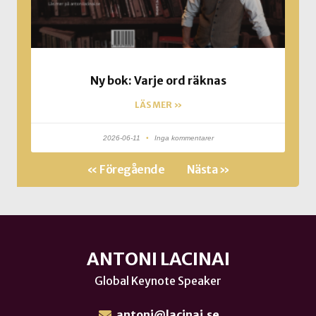
Ny bok: Varje ord räknas
LÄS MER »
2026-06-11
Inga kommentarer
« Föregående
Nästa »
ANTONI LACINAI
Global Keynote Speaker
antoni@lacinai.se