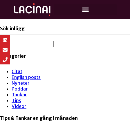
Sök inlägg
Kategorier
Citat
English posts
Nyheter
Poddar
Tankar
Tips
Videor
Tips & Tankar en gång i månaden