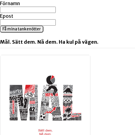
Förnamn
Epost
Få mina tankenötter
Mål. Sätt dem. Nå dem. Ha kul på vägen.