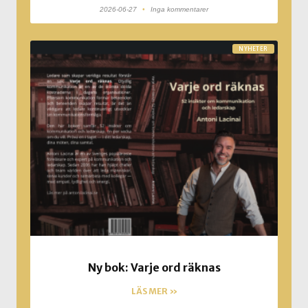
2026-06-27
Inga kommentarer
NYHETER
Ny bok: Varje ord räknas
LÄS MER »