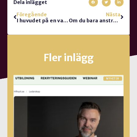
Dela inlägget
Föregående
Nästa
I huvudet på en varumärkesexpert
Om du bara anstränger dig mindre
Fler inlägg
NYHETER