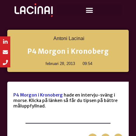
Antoni Lacinai
P4 Morgon i Kronoberg
februari 28, 2013
09:54
P4 Morgon i Kronoberg
hade en intervju-sväng i
morse. Klicka på länken så får du tipsen på bättre
måluppfyllnad.