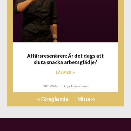
Affärsresenären: Är det dags att
sluta snacka arbetsglädje?
LÄS MER »
2026-03-10
Inga kommentarer
« Föregående
Nästa »