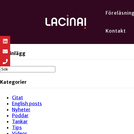
Föreläsnin
Kontakt
Sök inlägg
Kategorier
Citat
English posts
Nyheter
Poddar
Tankar
Tips
Videor