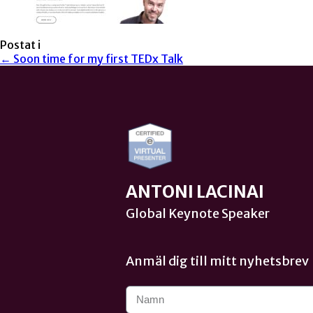
Postat i
← Soon time for my first TEDx Talk
ANTONI LACINAI
Global Keynote Speaker
Anmäl dig till mitt nyhetsbrev