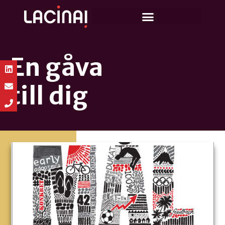
En gåva
till dig