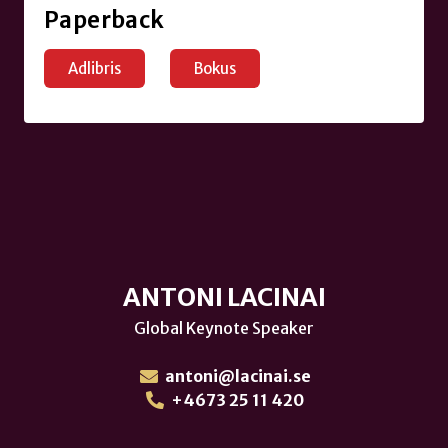
Paperback
Adlibris
Bokus
ANTONI LACINAI
Global Keynote Speaker
antoni@lacinai.se
+4673 25 11 420