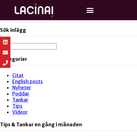
Sök inlägg
Kategorier
Citat
English posts
Nyheter
Poddar
Tankar
Tips
Videor
Tips & Tankar en gång i månaden