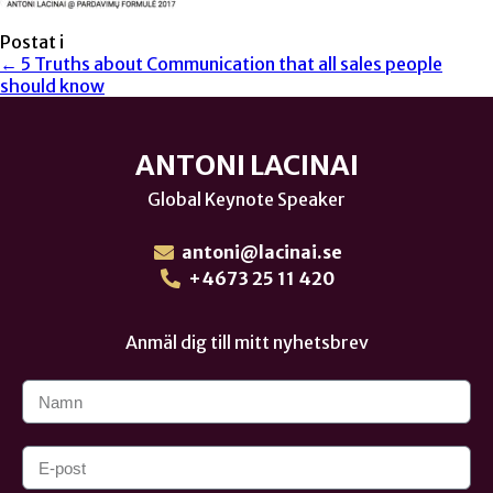
Postat i
← 5 Truths about Communication that all sales people
should know
ANTONI LACINAI
Global Keynote Speaker
antoni@lacinai.se
+4673 25 11 420
Anmäl dig till mitt nyhetsbrev