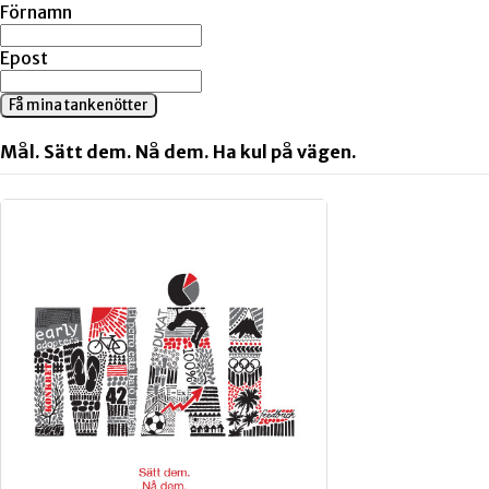
Förnamn
Epost
Få mina tankenötter
Mål. Sätt dem. Nå dem. Ha kul på vägen.